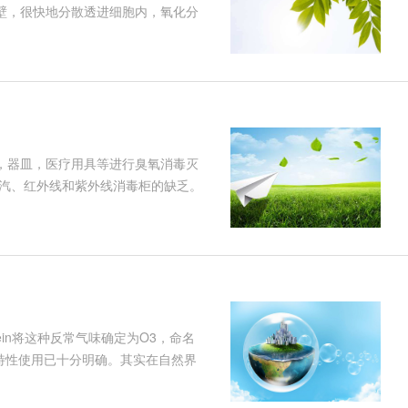
细胞壁，很快地分散透进细胞内，氧化分
A），分化脱氧核糖核酸（DNA）、
开裂所造成的，这一进程被称为细胞
，器皿，医疗用具等进行臭氧消毒灭
汽、红外线和紫外线消毒柜的缺乏。
白变黄，而且屡次灭菌后衣服纤维变
据了解选用臭氧发生器对上述物品进
in将这种反常气味确定为O3，命名
特性使用已十分明确。其实在自然界
层，是阻挡太阳紫外线的天然屏障，它
际上就是空气中臭氧浓度进步的成果。