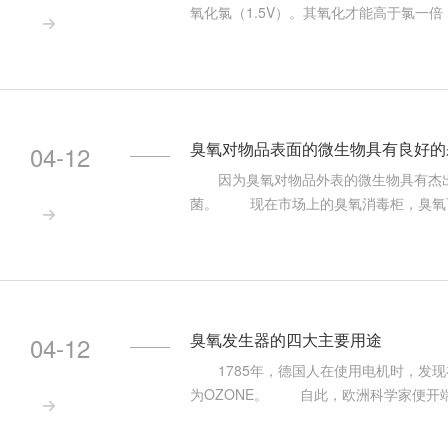
氧化氯（1.5V）。其氧化才能高于氯一倍

化细菌内部氧化葡萄糖所有必要的葡萄糖
RNA、蛋白质、脂质类和多糖等大分子
散失，是因为细胞质在水
臭氧对物品表面的微生物具有良好的
04-12
因为臭氧对物品外表的微生物具有杰出
菌。 现在市场上的臭氧消毒柜，臭氧可

在对无菌室，洁净室，医院的工作服的
脆而掉落，直接影响衣服的寿数和无菌室
行消毒处理，可以有用下降对衣料的损
臭氧发生器的四大主要用途
04-12
1785年，德国人在使用电机时，发现在电
为OZONE。 自此，欧洲科学家便开

中，臭氧本身是广泛存在的， 只是不同
是由太阳光的一种特定波长光谱的光照耀