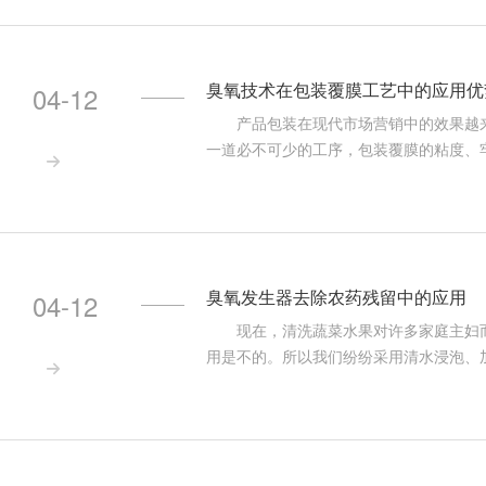
人们对臭氧研
臭氧技术在包装覆膜工艺中的应用优
04-12
产品包装在现代市场营销中的效果越来
一道必不可少的工序，包装覆膜的粘度、

与纸质印刷品经加热、加压后黏合在一起
光进步了印刷品的光泽度和牢度，延伸了
光薄膜覆膜，覆膜产品的印刷图文颜色更
臭氧发生器去除农药残留中的应用
04-12
现在，清洗蔬菜水果对许多家庭主妇而
用是不的。所以我们纷纷采用清水浸泡、

法，专家表示，现在各种宣称去除瓜果外
竟有没有效果呢？ 现在在果蔬上常用的
等长处，是我国种类多，产值的一类农药