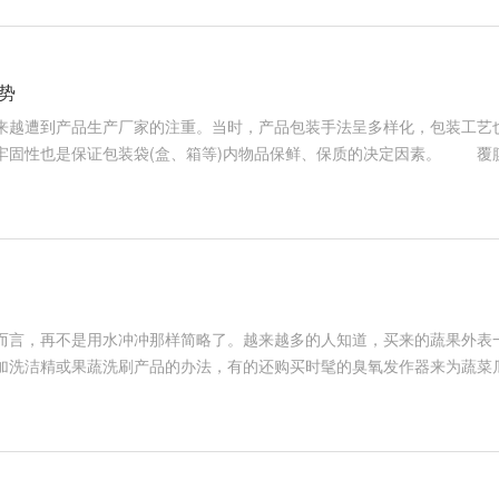
势
越遭到产品生产厂家的注重。当时，产品包装手法呈多样化，包装工艺
牢固性也是保证包装袋(盒、箱等)内物品保鲜、保质的决定因素。 覆
，构成纸塑合一的产品。通过覆膜的印刷品，因为外表多了一层薄而通明
印刷品的运用寿数，一起塑料薄膜又起到防水、防污、耐磨、耐折、耐化
艳丽，赋有
言，再不是用水冲冲那样简略了。越来越多的人知道，买来的蔬果外表
加洗洁精或果蔬洗刷产品的办法，有的还购买时髦的臭氧发作器来为蔬菜瓜
表农残的技术研究在国内还很不成熟，其产品的有效性还需进一步证明。
农药主要有有机磷类农药、拟除虫菊酯或氨基甲酸酯类农药。其间有机
，发作农药中毒