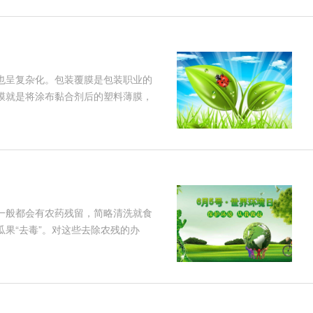
也呈复杂化。包装覆膜是包装职业的
膜就是将涂布黏合剂后的塑料薄膜，
的塑料薄 膜，外表愈加滑润亮光，不
学腐蚀等维护效果。如 果选用通明亮
一般都会有农药残留，简略清洗就食
果“去毒”。对这些去除农残的办
 那么臭氧发作器在去除农药残留时究
磷类农药通常具有药效高，使用方便