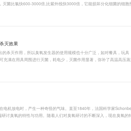
，灭菌比氯快600-3000倍,比紫外线快3000倍，它能损坏分化细菌的
氧化酶等，也能够直接与细菌、病毒发作作用，损坏细胞、核糖核酸（RN
聚合物，使细菌的代谢和繁衍进程遭到损坏。细菌被臭氧杀死是由细胞膜的
杀灭效果
的杀灭作用，所以臭氧发生器的使用规模也十分广泛，如对餐具，玩具
充满在用具周围进行灭菌，耗电少，灭菌作用显著，弥补了高温高压蒸
消毒处理方面，一般传统选用高温高压蒸汽灭菌，灭菌后棉质衣料会由
、洁净室的洁净度；现在的绸质工作服更不宜用高温高压蒸汽灭菌。 
机放电时，产生一种奇怪的气味。直至1840年，法国科学家Schonbe
端研讨臭氧的特性与功用。随着人们对臭氧研讨的不断深入，现在臭氧的
条件下浓度不同比较大，不容易被人们发觉。现在人们所了解的大气臭氧
空 气产生的。每逢雷雨往后，咱们就会闻到一种特别的清新滋味，这实