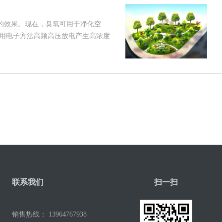
的效果。现在，臭氧可用于净化空
用电子方法高频高压放电产生高浓度
，商场需求量不断扩大。 尤其是随
色强氧化剂，不存在任何残留物，是
联系我们
扫一扫
销售热线：
13964767938