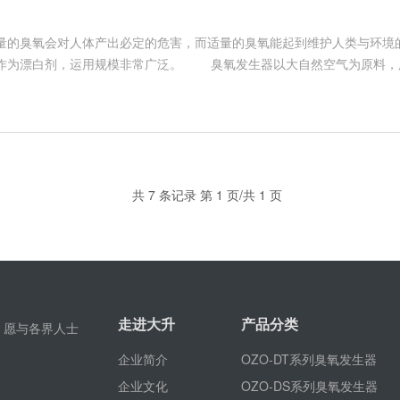
的臭氧会对人体产出必定的危害，而适量的臭氧能起到维护人类与环境
作为漂白剂，运用规模非常广泛。 臭氧发生器以大自然空气为原料，
细菌。近年来，跟着我国臭氧技能快速开展，臭氧机运用范畴不断拓宽
境、食物、医疗等职业开展备受国家重视。臭氧是灭菌、脱色、除味的绿
环境
共 7 条记录 第 1 页/共 1 页
走进大升
产品分类
，愿与各界人士
企业简介
OZO-DT系列臭氧发生器
企业文化
OZO-DS系列臭氧发生器